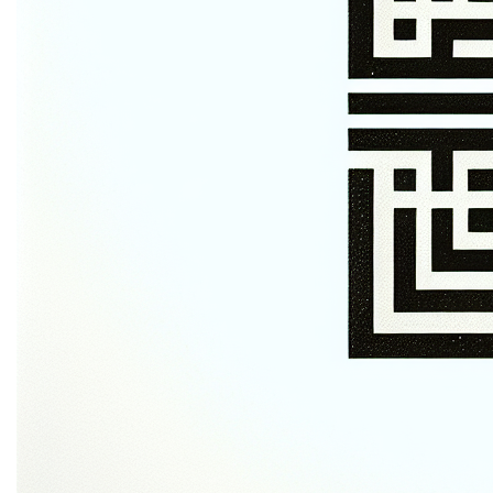
Mogelijke toepassingen
Cockerill Geschiedenis en Erfgoed
Contact
Ontdek meer domeinen
Vertel het fascinerende verhaal van de Cockerill-familie
en hun invloed op de Belgische industriële geschiedenis.
Deel historische foto's, documenten en anekdotes om
bezoekers mee te nemen op een reis door de tijd.
Cockerill Innovatie Blog
Creëer een blog gewijd aan technologische innovaties
en industriële vooruitgang, geïnspireerd door de
pioniersgeest van de Cockerill-familie. Interview
moderne ingenieurs en wetenschappers en bespreek de
nieuwste ontwikkelingen in de industrie.