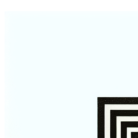
Home
Ontdek de unieke mogelijkheden van
cockerill.be
! Deze
domeinnaam is niet alleen gemakkelijk te onthouden,
maar straalt ook professionaliteit en betrouwbaarheid
uit. Ideaal voor een breed scala aan bedrijven of
persoonlijke merken. Laat
cockerill.be
vandaag nog
jouw online identiteit versterken!