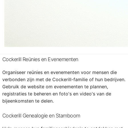
Cockerill Kunst en Cultuur
Verken de culturele impact van de Cockerill-familie door
middel van kunst, muziek en literatuur. Organiseer
virtuele tentoonstellingen en deel kunstwerken en
culturele evenementen die verband houden met de
erfenis van Cockerill.
Cockerill Reünies en Evenementen
Organiseer reünies en evenementen voor mensen die
verbonden zijn met de Cockerill-familie of hun bedrijven.
Gebruik de website om evenementen te plannen,
registraties te beheren en foto's en video's van de
bijeenkomsten te delen.
Cockerill Genealogie en Stamboom