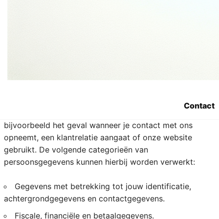
4. Welke
persoonsgegevens
verzamelt Sara.be?
We registreren alle persoonsgegevens die nodig zijn om
je onze diensten aan te bieden. We respecteren hierbij
Contact
het principe van minimale gegevensverwerking. Dit is
bijvoorbeeld het geval wanneer je contact met ons
opneemt, een klantrelatie aangaat of onze website
gebruikt. De volgende categorieën van
persoonsgegevens kunnen hierbij worden verwerkt:
Gegevens met betrekking tot jouw identificatie,
achtergrondgegevens en contactgegevens.
Fiscale, financiële en betaalgegevens.