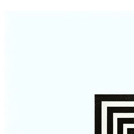
1. Algemeen
Jouw privacy is erg belangrijk voor ons. We willen je
persoonsgegevens op een wettelijke, correcte en
transparante manier verwerken. Dit privacybeleid legt uit
welke persoonlijke gegevens we verzamelen en
verwerken, met inachtneming van de Algemene
Verordening Gegevensbescherming (AVG).
Wij raden je aan deze informatie zorgvuldig te lezen,
zodat je precies weet waarvoor wij jouw
persoonsgegevens gebruiken. Dit privacybeleid bevat
ook meer informatie over jouw privacyrechten en hoe je
deze kunt uitoefenen.
2. Wie is verantwoordelijk