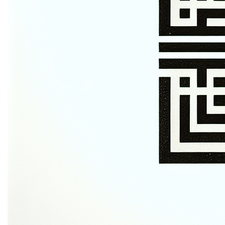
voor dit privacy beleid?
Edge.be NV, met maatschappelijke zetel gelegen te
2060 Antwerpen aan de Oudesteenweg 87, Bus 3 met
Ondernemingsnummer BE0459777624 is de
verantwoordelijke voor het privacybeleid. Voor alle
vragen en/of opmerkingen kan je terecht op het
hierboven vermelde adres of op het emailadres
tom@edge.be.
3. Wijziging en update van
het privacy beleid
We kunnen het privacybeleid op elk moment wijzigen,
bijvoorbeeld in het kader van wijzigingen in onze
diensten of de heersende wetgeving.